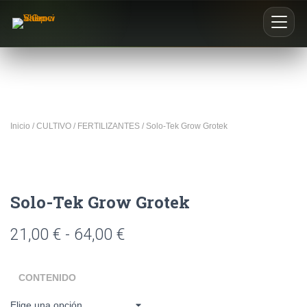
Inicio
Nosotros
Inicio
/
CULTIVO
/
FERTILIZANTES
/ Solo-Tek Grow Grotek
Blog
Buscar productos
Solo-Tek Grow Grotek
0
21,00
€
-
64,00
€
CONTENIDO