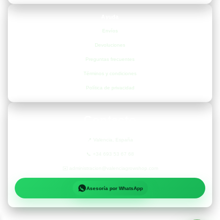
Ayuda
Envíos
Devoluciones
Preguntas frecuentes
Términos y condiciones
Política de privacidad
Contacto
📍
Valencia, España
📞
+34 693 53 67 68
✉️
administracion@valenciagrowshop.com
Asesoría por WhatsApp