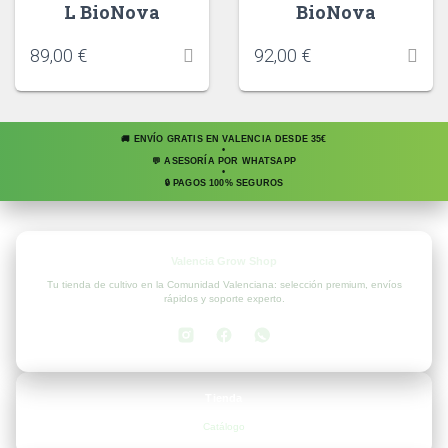
L BioNova
BioNova
89,00
€
92,00
€
🚚 ENVÍO GRATIS EN VALENCIA DESDE 35€
•
💬 ASESORÍA POR WHATSAPP
•
🔒 PAGOS 100% SEGUROS
Valencia Grow Shop
Tu tienda de cultivo en la Comunidad Valenciana: selección premium, envíos
rápidos y soporte experto.
Tienda
Catálogo