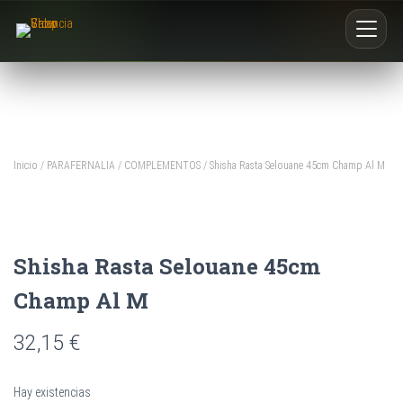
Inicio
Nosotros
Inicio
/
PARAFERNALIA
/
COMPLEMENTOS
/ Shisha Rasta Selouane 45cm Champ Al M
Blog
Buscar productos
Shisha Rasta Selouane 45cm
0
Champ Al M
32,15
€
Hay existencias