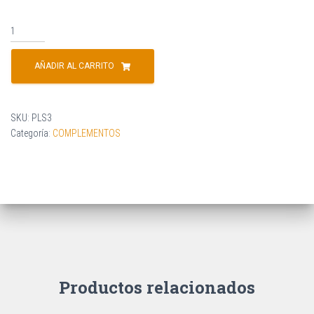
Shisha
Rasta
Selouane
AÑADIR AL CARRITO
45cm
Champ
Al
SKU:
PLS3
M
Categoría:
COMPLEMENTOS
cantidad
Productos relacionados