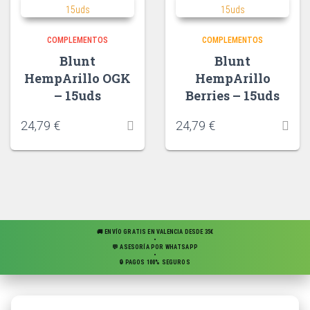
COMPLEMENTOS
COMPLEMENTOS
Blunt
Blunt
HempArillo OGK
HempArillo
– 15uds
Berries – 15uds
24,79
€
24,79
€
🚚 ENVÍO GRATIS EN VALENCIA DESDE 35€
•
💬 ASESORÍA POR WHATSAPP
•
🔒 PAGOS 100% SEGUROS