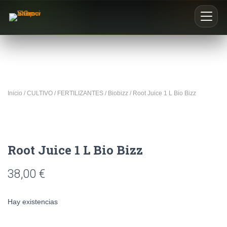
Inicio
Nosotros
Inicio
/
CULTIVO
/
FERTILIZANTES
/
Biobizz
/ Root Juice 1 L Bio Bizz
Blog
Buscar productos
Root Juice 1 L Bio Bizz
0
38,00
€
Hay existencias