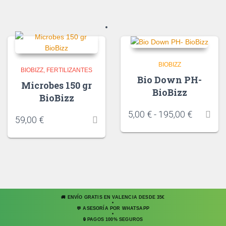
BIOBIZZ
BIOBIZZ
FERTILIZANTES
Bio Down PH-
Microbes 150 gr
BioBizz
BioBizz
5,00
€
-
195,00
€
59,00
€
🚚 ENVÍO GRATIS EN VALENCIA DESDE 35€
•
💬 ASESORÍA POR WHATSAPP
•
🔒 PAGOS 100% SEGUROS