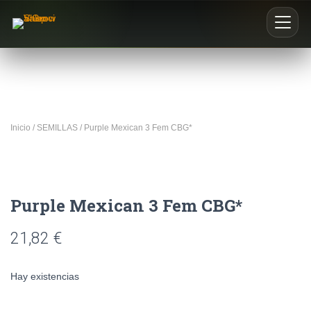
Inicio
Nosotros
Inicio
/
SEMILLAS
/ Purple Mexican 3 Fem CBG*
Blog
Buscar productos
Purple Mexican 3 Fem CBG*
0
21,82
€
Hay existencias