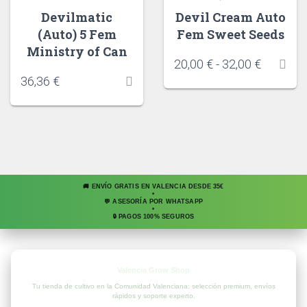
Devilmatic
Devil Cream Auto
(Auto) 5 Fem
Fem Sweet Seeds
Ministry of Can
20,00
€
-
32,00
€
36,36
€
🚚 ENVÍO GRATIS EN VALENCIA DESDE 35€
•
💬 ASESORÍA POR WHATSAPP
•
🔒 PAGOS 100% SEGUROS
Valencia Grow Shop
Tu tienda de cultivo en la Comunidad Valenciana: selección premium, envíos
rápidos y soporte experto.