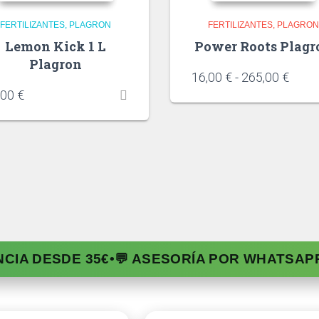
FERTILIZANTES
PLAGRON
FERTILIZANTES
PLAGRO
Lemon Kick 1 L
Power Roots Plagr
Plagron
16,00
€
-
265,00
€
,00
€
NCIA DESDE 35€
•
💬 ASESORÍA POR WHATSAP