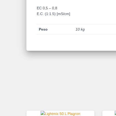
EC 0,5 – 0,8
E.C. (1:1.5) [mS/cm]
Peso
10 kg