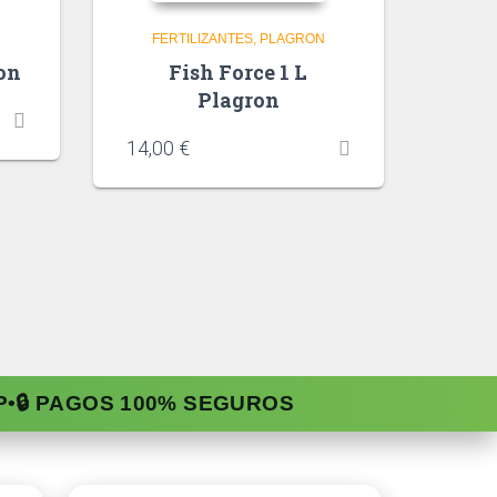
N
FERTILIZANTES
PLAGRON
on
Fish Force 1 L
Plagron
14,00
€
P
•
🔒 PAGOS 100% SEGUROS