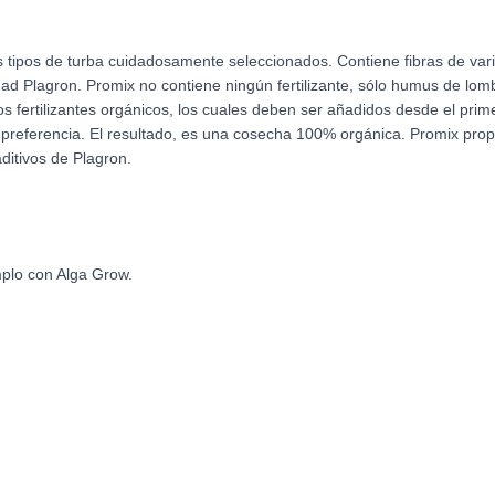
ipos de turba cuidadosamente seleccionados. Contiene fibras de varios t
ad Plagron. Promix no contiene ningún fertilizante, sólo humus de lomb
los fertilizantes orgánicos, los cuales deben ser añadidos desde el prim
o y preferencia. El resultado, es una cosecha 100% orgánica. Promix pr
aditivos de Plagron.
mplo con Alga Grow.