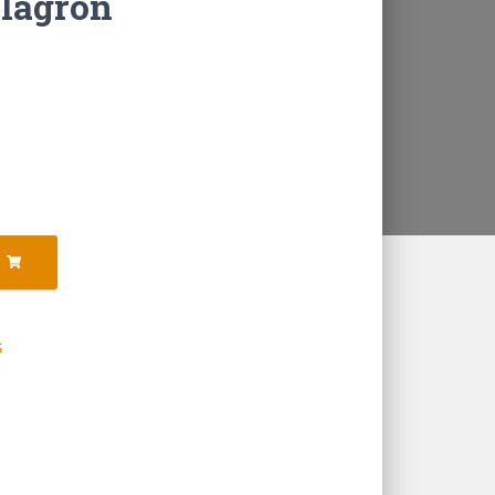
Plagron
S