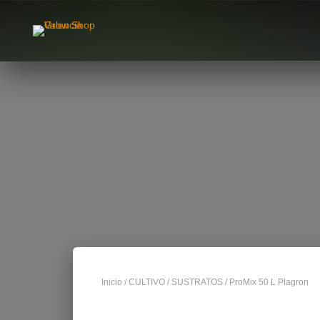
Inicio
/
CULTIVO
/
SUSTRATOS
/ ProMix 50 L Plagron