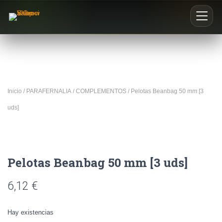
Inicio
Nosotros
Inicio
/
PARAFERNALIA
/
COMPLEMENTOS
/ Pelotas Beanbag 50 mm [3
Blog
uds]
Buscar productos
0
Pelotas Beanbag 50 mm [3 uds]
6,12
€
Hay existencias