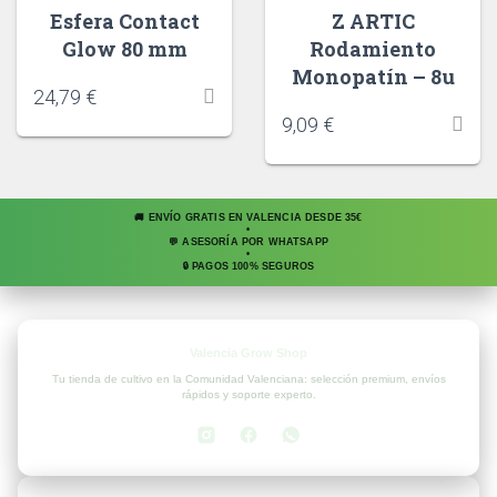
Esfera Contact
Z ARTIC
Glow 80 mm
Rodamiento
Monopatín – 8u
24,79
€
9,09
€
🚚 ENVÍO GRATIS EN VALENCIA DESDE 35€
•
💬 ASESORÍA POR WHATSAPP
•
🔒 PAGOS 100% SEGUROS
Valencia Grow Shop
Tu tienda de cultivo en la Comunidad Valenciana: selección premium, envíos
rápidos y soporte experto.