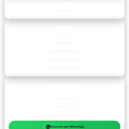
Tienda
Catálogo
Ayuda
Envíos
Devoluciones
Preguntas frecuentes
Términos y condiciones
Política de privacidad
Contacto
📍
Valencia, España
📞
+34 693 53 67 68
✉️
administracion@valenciagrowshop.com
Asesoría por WhatsApp