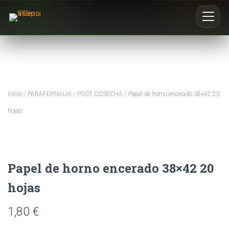
Inicio
Nosotros
Inicio
/
PARAFERNALIA
/
POST COSECHA
/ Papel de horno encerado 38×42 20
Blog
hojas
Buscar productos
0
Papel de horno encerado 38×42 20
hojas
1,80
€