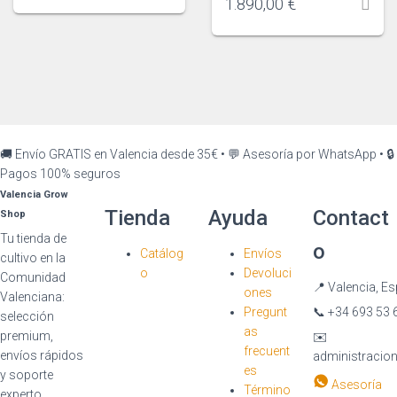
1.890,00
€
🚚 Envío GRATIS en Valencia desde 35€
•
💬 Asesoría por WhatsApp
•
🔒
Pagos 100% seguros
Valencia Grow
Tienda
Ayuda
Contact
Shop
Tu tienda de
o
Catálog
Envíos
cultivo en la
o
Devoluci
Comunidad
📍
Valencia, E
ones
Valenciana:
Pregunt
📞
+34 693 53 
selección
as
premium,
✉️
frecuent
envíos rápidos
administraci
es
y soporte
Asesoría
Término
experto.