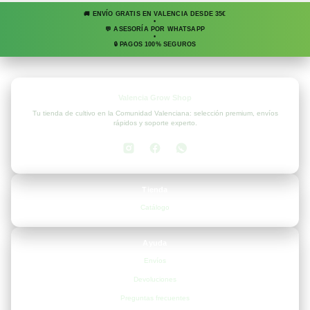
🚚 ENVÍO GRATIS EN VALENCIA DESDE 35€
•
💬 ASESORÍA POR WHATSAPP
•
🔒 PAGOS 100% SEGUROS
Valencia Grow Shop
Tu tienda de cultivo en la Comunidad Valenciana: selección premium, envíos
rápidos y soporte experto.
Tienda
Catálogo
Ayuda
Envíos
Devoluciones
Preguntas frecuentes