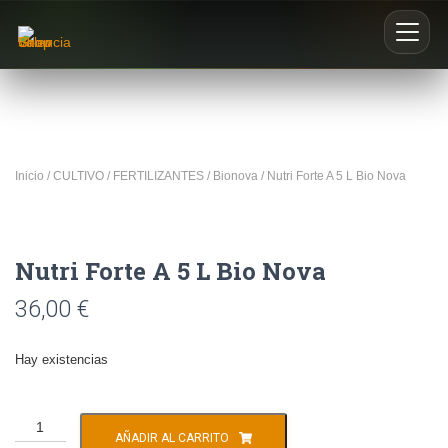
Inicio
Nosotros
Inicio
/
CULTIVO
/
FERTILIZANTES
/
Bionova
/ Nutri Forte A 5 L Bio Nova
Blog
Nutri Forte A 5 L Bio Nova
Buscar productos
0
36,00
€
Hay existencias
AÑADIR AL CARRITO