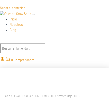
Saltar al contenido
Inicio
Nosotros
Blog
B
u
s
c
0
Comprar ahora
a
r
p
r
o
d
u
Inicio
/
PARAFERNALIA
/
COMPLEMENTOS
/ Neceser Viaje FC013
c
t