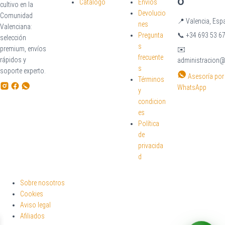
o
Catálogo
Envíos
cultivo en la
Devolucio
Comunidad
📍
Valencia, Esp
nes
Valenciana:
Pregunta
📞
+34 693 53 67
selección
s
premium, envíos
✉️
frecuente
rápidos y
administracion
s
soporte experto.
Asesoría por
Términos
WhatsApp
y
condicion
es
Política
de
privacida
d
Sobre nosotros
Cookies
Aviso legal
Afiliados