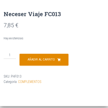
o
s
Neceser Viaje FC013
7,85
€
Hay existencias
AÑADIR AL CARRITO
SKU:
PHF013
Categoría:
COMPLEMENTOS