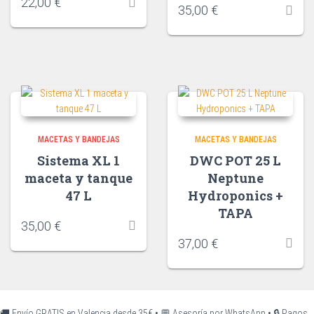
22,00
€
35,00
€
MACETAS Y BANDEJAS
MACETAS Y BANDEJAS
Sistema XL 1
DWC POT 25 L
maceta y tanque
Neptune
47 L
Hydroponics +
TAPA
35,00
€
37,00
€
🚚 Envío GRATIS en Valencia desde 35€
•
💬 Asesoría por WhatsApp
•
🔒 Pagos