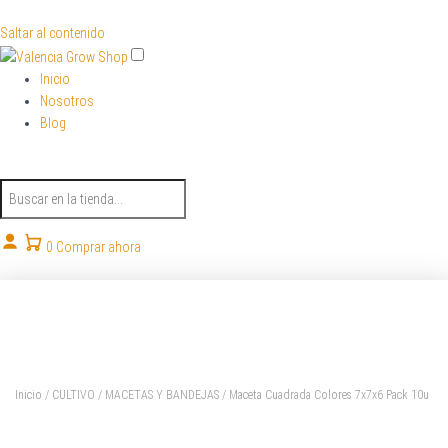
Saltar al contenido
Inicio
Nosotros
Blog
B
u
s
c
0
Comprar ahora
a
r
p
r
o
d
u
Inicio
/
CULTIVO
/
MACETAS Y BANDEJAS
/ Maceta Cuadrada Colores 7x7x6 Pack 10u
c
t