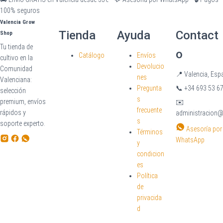
100% seguros
Valencia Grow
Tienda
Ayuda
Contact
Shop
Tu tienda de
o
Catálogo
Envíos
cultivo en la
Devolucio
Comunidad
📍
Valencia, Esp
nes
Valenciana:
Pregunta
📞
+34 693 53 67
selección
s
premium, envíos
✉️
frecuente
rápidos y
administracion
s
soporte experto.
Asesoría por
Términos
WhatsApp
y
condicion
es
Política
de
privacida
d