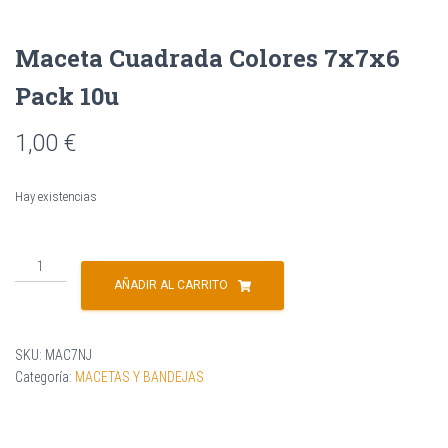
o
s
Maceta Cuadrada Colores 7x7x6
Pack 10u
1,00
€
Hay existencias
AÑADIR AL CARRITO
SKU:
MAC7NJ
Categoría:
MACETAS Y BANDEJAS