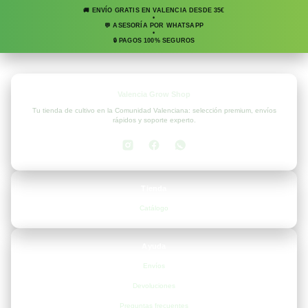
🚚 ENVÍO GRATIS EN VALENCIA DESDE 35€
•
💬 ASESORÍA POR WHATSAPP
•
🔒 PAGOS 100% SEGUROS
Valencia Grow Shop
Tu tienda de cultivo en la Comunidad Valenciana: selección premium, envíos
rápidos y soporte experto.
Tienda
Catálogo
Ayuda
Envíos
Devoluciones
Preguntas frecuentes