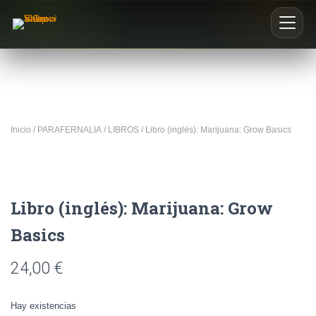
Inicio
Nosotros
Inicio
/
PARAFERNALIA
/
LIBROS
/ Libro (inglés): Marijuana: Grow Basics
Blog
Buscar productos
Libro (inglés): Marijuana: Grow
0
Basics
24,00
€
Hay existencias