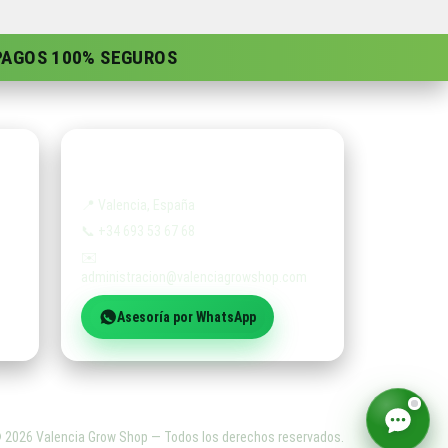
 PAGOS 100% SEGUROS
Contacto
📍
Valencia, España
📞
+34 693 53 67 68
✉️
administracion@valenciagrowshop.com
Asesoría por WhatsApp
©
2026
Valencia Grow Shop — Todos los derechos reservados.