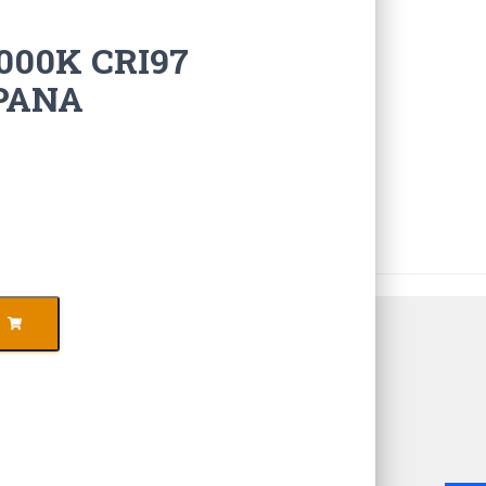
3000K CRI97
PANA