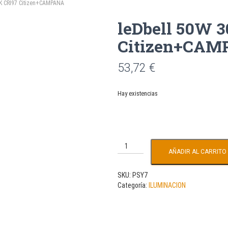
0K CRI97 Citizen+CAMPANA
leDbell 50W 
Citizen+CAM
53,72
€
Hay existencias
AÑADIR AL CARRITO
SKU:
PSY7
Categoría:
ILUMINACION