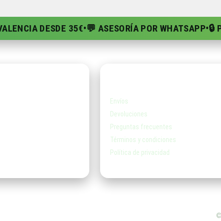
 VALENCIA DESDE 35€
•
💬 ASESORÍA POR WHATSAPP
•
🔒
a
Ayuda
Envíos
Devoluciones
Preguntas frecuentes
Términos y condiciones
Política de privacidad