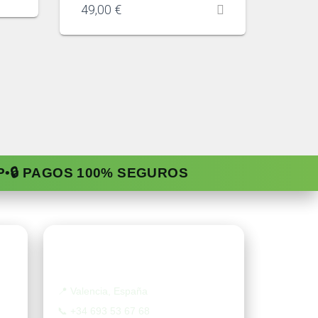
49,00
€
P
•
🔒 PAGOS 100% SEGUROS
Contacto
📍
Valencia, España
📞
+34 693 53 67 68