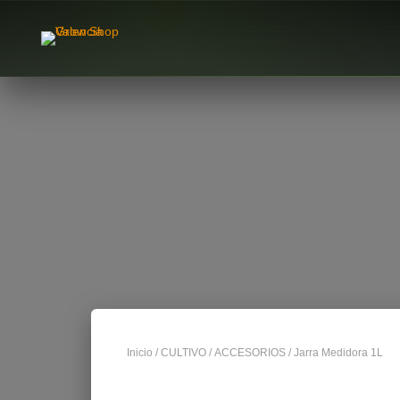
Inicio
/
CULTIVO
/
ACCESORIOS
/ Jarra Medidora 1L