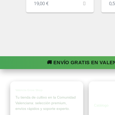
19,00
€
0,
🚚 ENVÍO GRATIS EN VALE
Valencia Grow Shop
Tien
Tu tienda de cultivo en la Comunidad
Valenciana: selección premium,
Catálogo
envíos rápidos y soporte experto.