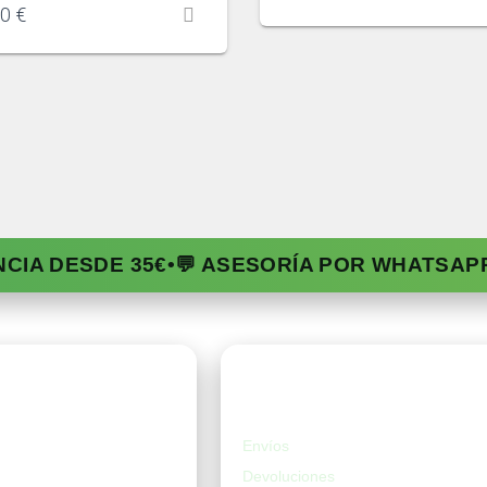
50
€
NCIA DESDE 35€
•
💬 ASESORÍA POR WHATSAP
da
Ayuda
Envíos
Devoluciones