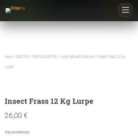
Inicio
Nosotros
Inicio
/
CULTIVO
/
FERTILIZANTES
/
Lurpe Natural Solutions
/ Insect Frass 12 Kg
Blog
Lurpe
Buscar productos
0
Insect Frass 12 Kg Lurpe
26,00
€
Hay existencias