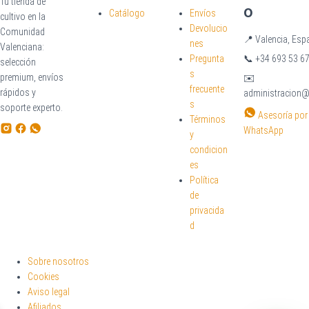
Tu tienda de
o
Catálogo
Envíos
cultivo en la
Devolucio
Comunidad
📍
Valencia, Esp
nes
Valenciana:
Pregunta
📞
+34 693 53 67
selección
s
premium, envíos
✉️
frecuente
rápidos y
administracion
s
soporte experto.
Asesoría por
Términos
WhatsApp
y
condicion
es
Política
de
privacida
d
Sobre nosotros
Cookies
Aviso legal
Afiliados