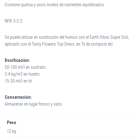
Contiene quitina y unos niveles de nutrientes equilibrados.
NPK 3-2-2
Se puede utilizar en sustitución del humus con el Earth Vibes Super Soil,
aplicarlo con el Tasty Flowers Top Dress, en Te de compost etc.
Dosificación:
50-100 ml/l en sustrato.
2-4 kg/m2 en huerto.
15-20 ml/l en té.
Conservación:
Almacenar en lugar fresco y seco.
Peso
12 kg