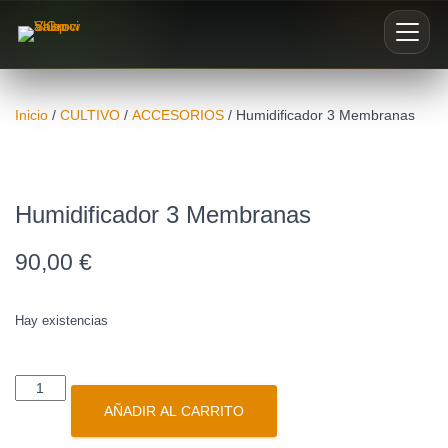
Inicio
Inicio
/
CULTIVO
/
ACCESORIOS
/ Humidificador 3 Membranas
Nosotros
Blog
Humidificador 3 Membranas
90,00
€
Buscar productos
0
Hay existencias
AÑADIR AL CARRITO