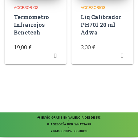
ACCESORIOS
ACCESORIOS
Termómetro
Líq Calibrador
Infrarrojos
PH701 20 ml
Benetech
Adwa
19,00
€
3,00
€
🚚 ENVÍO GRATIS EN VALENCIA DESDE 35€
•
💬 ASESORÍA POR WHATSAPP
•
🔒 PAGOS 100% SEGUROS