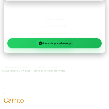
Contacto
📍
Valencia, España
📞
+34 693 53 67 68
✉️
administracion@valenciagrowshop.com
Asesoría por WhatsApp
Sobre nosotros
Cookies
Aviso legal
Afiliados
©
2026
Valencia Grow Shop — Todos los derechos reservados.
0
Carrito