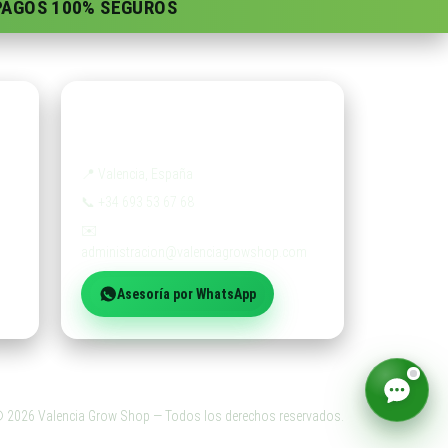
 PAGOS 100% SEGUROS
Contacto
📍
Valencia, España
📞
+34 693 53 67 68
✉️
administracion@valenciagrowshop.com
Asesoría por WhatsApp
©
2026
Valencia Grow Shop — Todos los derechos reservados.