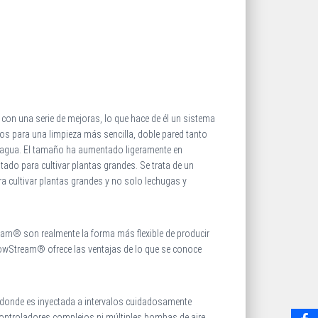
on una serie de mejoras, lo que hace de él un sistema
os para una limpieza más sencilla, doble pared tanto
 de agua. El tamaño ha aumentado ligeramente en
ado para cultivar plantas grandes. Se trata de un
a cultivar plantas grandes y no solo lechugas y
am® son realmente la forma más flexible de producir
rowStream® ofrece las ventajas de lo que se conoce
 donde es inyectada a intervalos cuidadosamente
 controladores complejos ni múltiples bombas de aire,