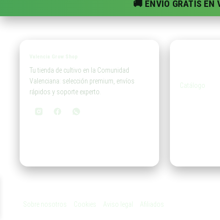
🚚 ENVÍO GRATIS EN
Valencia Grow Shop
Tien
Tu tienda de cultivo en la Comunidad
Valenciana: selección premium, envíos
Catálogo
rápidos y soporte experto.
Sobre nosotros
Cookies
Aviso legal
Afiliados