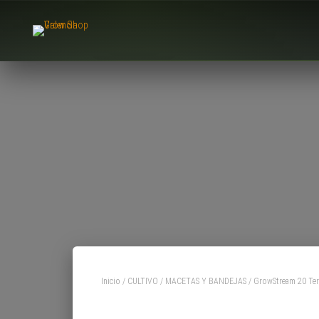
Inicio
/
CULTIVO
/
MACETAS Y BANDEJAS
/ GrowStream 20 Ter