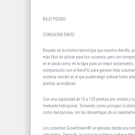
BAJO PEDIDO
CONSULTAR ENVÍO
Basado en la misma tecnología que nuestro Aeroflo, pr
más fácil de utilizar para los usuarios, pero sin comp
en el canal como en la tapa para un mejor aislamiento, 
comparación con el AeroFlo para generar más volumen p
sistema versátil en el que puede elegir cultivar tanto
plantas aromáticas.
Con una capacidad de 10 a 120 plantas por unidad y c
mediante hidroponía. Tomando como principio la distri
como Aeroponía», sin las desventajas de un calentamien
Los sistemas GrowStream® se ejecutan desde una simpl
calculados. Después, la solución nutritiva vuelve a de