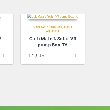
A
MACETAS Y BANDEJAS
TERRA
AQUATICA
7
CultiMate L Solar V3
pump Box TA
121,00
€