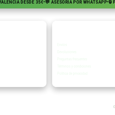
 VALENCIA DESDE 35€
•
💬 ASESORÍA POR WHATSAPP
•
🔒
da
Ayuda
Envíos
Devoluciones
Preguntas frecuentes
Términos y condiciones
Política de privacidad