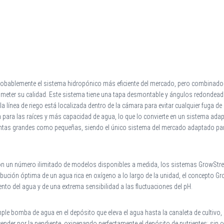
obablemente el sistema hidropónico más eficiente del mercado, pero combinado c
rometer su calidad. Este sistema tiene una tapa desmontable y ángulos redondead
la línea de riego está localizada dentro de la cámara para evitar cualquier fuga
ara las raíces y más capacidad de agua, lo que lo convierte en un sistema adapt
 plantas grandes como pequeñas, siendo el único sistema del mercado adaptado par
on un número ilimitado de modelos disponibles a medida, los sistemas GrowStre
bución óptima de un agua rica en oxígeno a lo largo de la unidad, el concepto G
to del agua y de una extrema sensibilidad a las fluctuaciones del pH.
e bomba de agua en el depósito que eleva el agua hasta la canaleta de cultivo,
scender por la pendiente, oxigenando perfectamente el depósito de nutrientes: sin