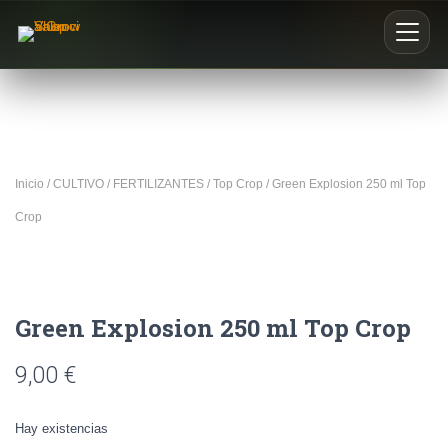
Inicio
Nosotros
Inicio
/
CULTIVO
/
FERTILIZANTES
/
Top Crop
/ Green Explosion 250 ml Top
Blog
Crop
Buscar productos
0
Green Explosion 250 ml Top Crop
9,00
€
Hay existencias