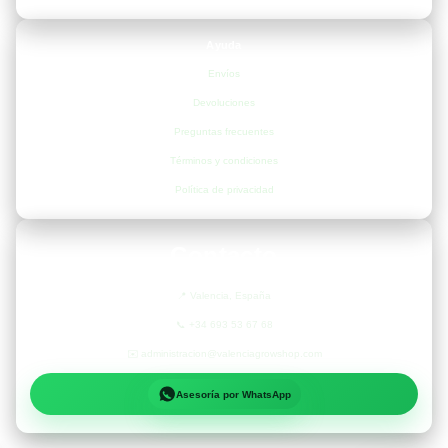
Ayuda
Envíos
Devoluciones
Preguntas frecuentes
Términos y condiciones
Política de privacidad
Contacto
📍
Valencia, España
📞
+34 693 53 67 68
✉️
administracion@valenciagrowshop.com
Asesoría por WhatsApp