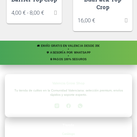
Crop
4,00
€
-
8,00
€
16,00
€
🚚 ENVÍO GRATIS EN VALENCIA DESDE 35€
•
💬 ASESORÍA POR WHATSAPP
•
🔒 PAGOS 100% SEGUROS
Valencia Grow Shop
Tu tienda de cultivo en la Comunidad Valenciana: selección premium, envíos
rápidos y soporte experto.
Tienda
Catálogo