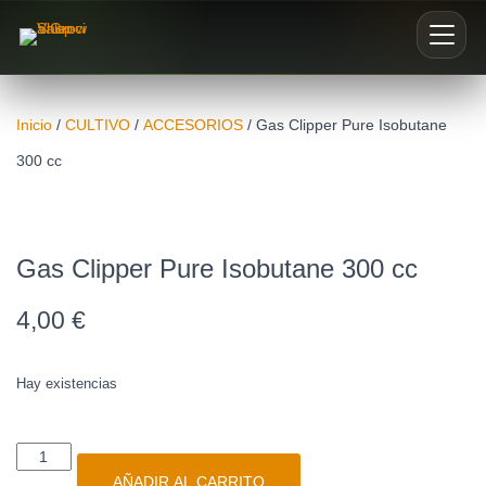
Inicio
Inicio
/
CULTIVO
/
ACCESORIOS
/ Gas Clipper Pure Isobutane
300 cc
Nosotros
Blog
Gas Clipper Pure Isobutane 300 cc
Buscar productos
4,00
€
0
Hay existencias
AÑADIR AL CARRITO