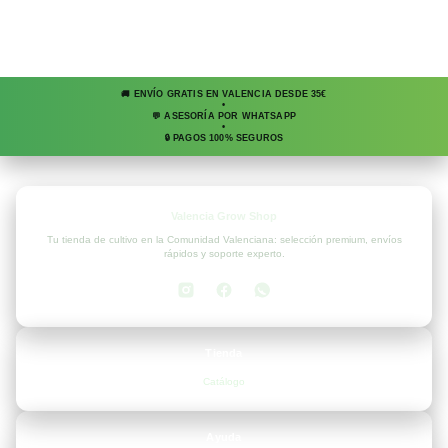
🚚 ENVÍO GRATIS EN VALENCIA DESDE 35€
•
💬 ASESORÍA POR WHATSAPP
•
🔒 PAGOS 100% SEGUROS
Valencia Grow Shop
Tu tienda de cultivo en la Comunidad Valenciana: selección premium, envíos
rápidos y soporte experto.
Tienda
Catálogo
Ayuda