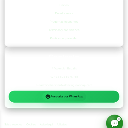
Envíos
Devoluciones
Preguntas frecuentes
Términos y condiciones
Política de privacidad
Contacto
📍
Valencia, España
📞
+34 693 53 67 68
✉️
administracion@valenciagrowshop.com
Asesoría por WhatsApp
Sobre nosotros
Cookies
Aviso legal
Afiliados