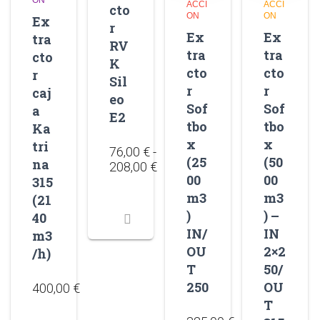
ACCI
ACCI
cto
ON
ON
Ex
r
Ex
Ex
tra
RV
tra
tra
cto
K
cto
cto
r
Sil
r
r
caj
eo
Sof
Sof
a
E2
tbo
tbo
Ka
x
x
tri
76,00
€
-
(25
(50
na
208,00
€
00
00
315
m3
m3
(21
)
) –
40
IN/
IN
m3
OU
2×2
/h)
T
50/
250
OU
400,00
€
T