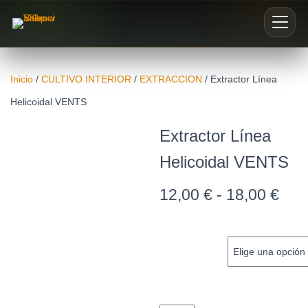
Inicio
Inicio
/
CULTIVO INTERIOR
/
EXTRACCION
/ Extractor Línea
Helicoidal VENTS
Nosotros
Extractor Línea
Blog
Helicoidal VENTS
Buscar productos
12,00
€
-
18,00
€
0
DIAMETRO