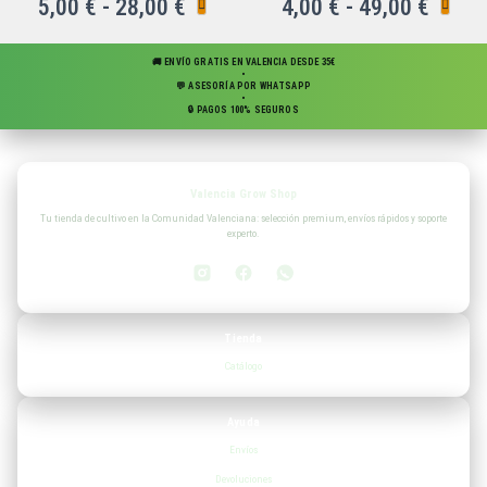
5,00
€
-
28,00
€
4,00
€
-
49,00
€
🚚 ENVÍO GRATIS EN VALENCIA DESDE 35€
•
💬 ASESORÍA POR WHATSAPP
•
🔒 PAGOS 100% SEGUROS
Valencia Grow Shop
Tu tienda de cultivo en la Comunidad Valenciana: selección premium, envíos rápidos y soporte
experto.
Tienda
Catálogo
Ayuda
Envíos
Devoluciones