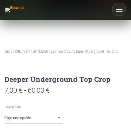
Inicio
Nosotros
Inicio
/
CULTIVO
/
FERTILIZANTES
/
Top Crop
/ Deeper Underground Top Crop
Blog
Deeper Underground Top Crop
Buscar productos
0
7,00
€
-
60,00
€
Contenido