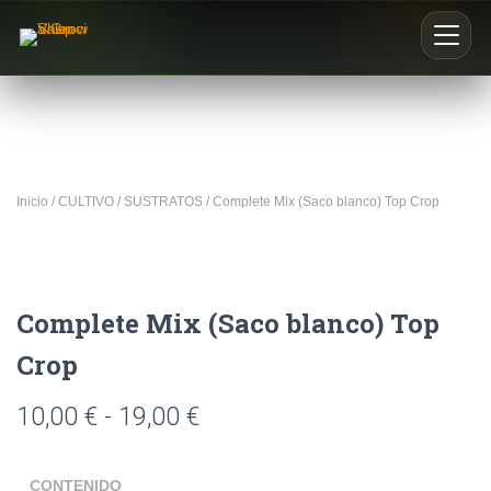
Inicio
Nosotros
Inicio
/
CULTIVO
/
SUSTRATOS
/ Complete Mix (Saco blanco) Top Crop
Blog
Buscar productos
Complete Mix (Saco blanco) Top
0
Crop
10,00
€
-
19,00
€
CONTENIDO