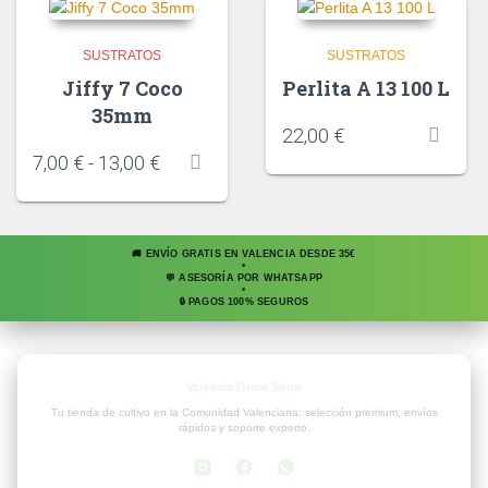
SUSTRATOS
SUSTRATOS
Jiffy 7 Coco
Perlita A 13 100 L
35mm
22,00
€
7,00
€
-
13,00
€
🚚 ENVÍO GRATIS EN VALENCIA DESDE 35€
•
💬 ASESORÍA POR WHATSAPP
•
🔒 PAGOS 100% SEGUROS
Valencia Grow Shop
Tu tienda de cultivo en la Comunidad Valenciana: selección premium, envíos
rápidos y soporte experto.