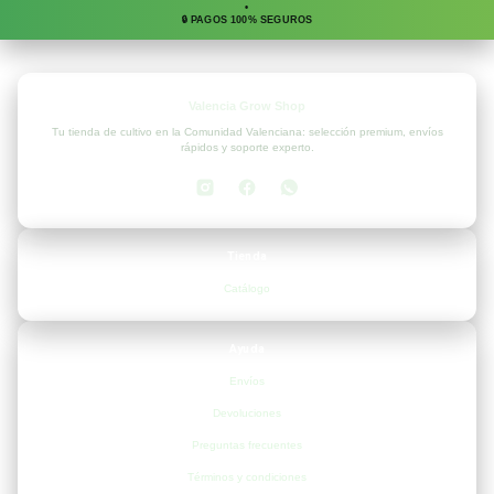
•
🔒 PAGOS 100% SEGUROS
Valencia Grow Shop
Tu tienda de cultivo en la Comunidad Valenciana: selección premium, envíos
rápidos y soporte experto.
Tienda
Catálogo
Ayuda
Envíos
Devoluciones
Preguntas frecuentes
Términos y condiciones