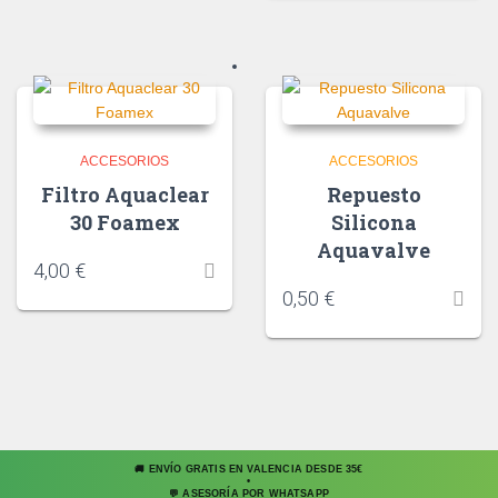
ACCESORIOS
ACCESORIOS
Filtro Aquaclear
Repuesto
30 Foamex
Silicona
Aquavalve
4,00
€
0,50
€
🚚 ENVÍO GRATIS EN VALENCIA DESDE 35€
•
💬 ASESORÍA POR WHATSAPP