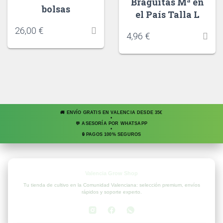
Braguitas Mª en
bolsas
el País Talla L
26,00
€
4,96
€
🚚 ENVÍO GRATIS EN VALENCIA DESDE 35€
•
💬 ASESORÍA POR WHATSAPP
•
🔒 PAGOS 100% SEGUROS
Valencia Grow Shop
Tu tienda de cultivo en la Comunidad Valenciana: selección premium, envíos
rápidos y soporte experto.