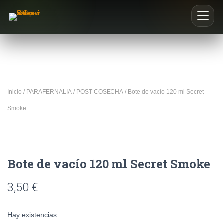
Inicio
Nosotros
Inicio
/
PARAFERNALIA
/
POST COSECHA
/ Bote de vacío 120 ml Secret
Blog
Smoke
Buscar productos
0
Bote de vacío 120 ml Secret Smoke
3,50
€
Hay existencias