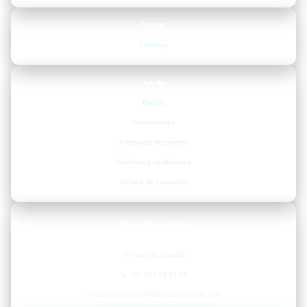
Tienda
Catálogo
Ayuda
Envíos
Devoluciones
Preguntas frecuentes
Términos y condiciones
Política de privacidad
Contacto
📍
Valencia, España
📞
+34 693 53 67 68
✉️
administracion@valenciagrowshop.com