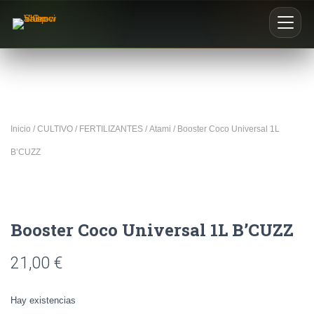
Inicio
Nosotros
Inicio
/
CULTIVO
/
FERTILIZANTES
/
Atami
/ Booster Coco Universal 1L
Blog
B’CUZZ
Buscar productos
0
Booster Coco Universal 1L B’CUZZ
21,00
€
Hay existencias