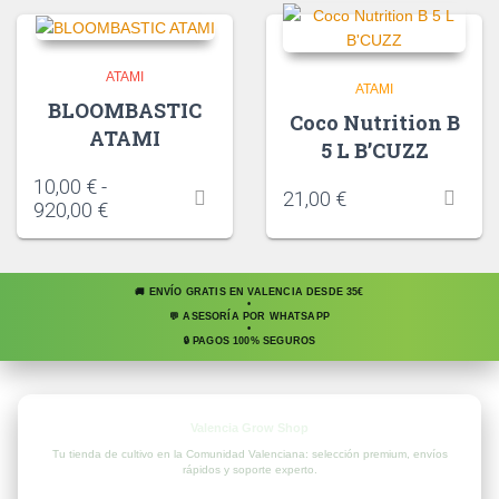
ATAMI
ATAMI
BLOOMBASTIC
Coco Nutrition B
ATAMI
5 L B’CUZZ
10,00
€
-
21,00
€
920,00
€
🚚 ENVÍO GRATIS EN VALENCIA DESDE 35€
•
💬 ASESORÍA POR WHATSAPP
•
🔒 PAGOS 100% SEGUROS
Valencia Grow Shop
Tu tienda de cultivo en la Comunidad Valenciana: selección premium, envíos
rápidos y soporte experto.