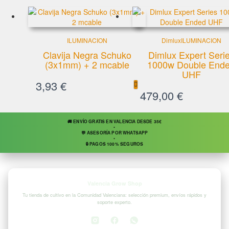
ILUMINACION
Dimlux
ILUMINACION
Clavija Negra Schuko
Dimlux Expert Seri
(3x1mm) + 2 mcable
1000w Double End
UHF
3,93
€
479,00
€
🚚 ENVÍO GRATIS EN VALENCIA DESDE 35€
•
💬 ASESORÍA POR WHATSAPP
•
🔒 PAGOS 100% SEGUROS
Valencia Grow Shop
Tu tienda de cultivo en la Comunidad Valenciana: selección premium, envíos rápidos y
soporte experto.