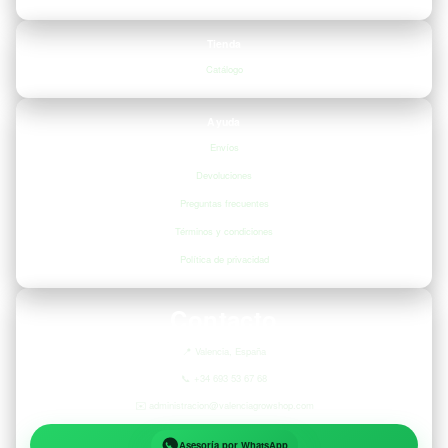
Tienda
Catálogo
Ayuda
Envíos
Devoluciones
Preguntas frecuentes
Términos y condiciones
Política de privacidad
Contacto
📍
Valencia, España
📞
+34 693 53 67 68
✉️
administracion@valenciagrowshop.com
Asesoría por WhatsApp