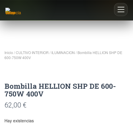
Inicio
Nosotros
Inicio
/
CULTIVO INTERIOR
/
ILUMINACION
/ Bombilla HELLION SHP DE
600-750W 400V
Blog
Buscar productos
Bombilla HELLION SHP DE 600-
0
750W 400V
62,00
€
Hay existencias