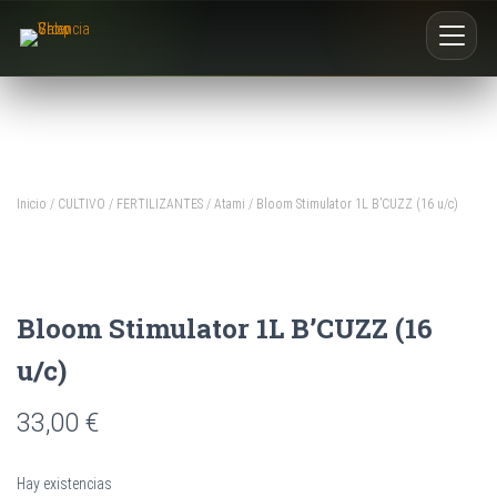
Inicio
Nosotros
Inicio
/
CULTIVO
/
FERTILIZANTES
/
Atami
/ Bloom Stimulator 1L B’CUZZ (16 u/c)
Blog
Buscar productos
Bloom Stimulator 1L B’CUZZ (16
0
u/c)
33,00
€
Hay existencias