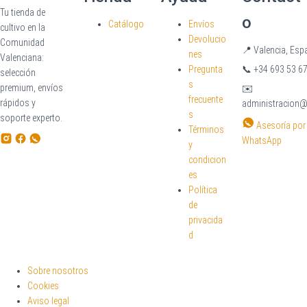
Tu tienda de
o
Catálogo
Envíos
cultivo en la
Devolucio
Comunidad
📍
Valencia, Esp
nes
Valenciana:
Pregunta
📞
+34 693 53 67
selección
s
premium, envíos
✉️
frecuente
rápidos y
administracion
s
soporte experto.
Asesoría por
Términos
WhatsApp
y
condicion
es
Política
de
privacida
d
Sobre nosotros
Cookies
Aviso legal