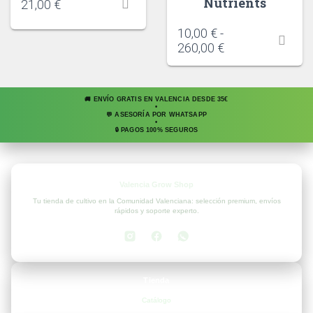
Nutrients
21,00
€
10,00
€
-
260,00
€
🚚 ENVÍO GRATIS EN VALENCIA DESDE 35€
•
💬 ASESORÍA POR WHATSAPP
•
🔒 PAGOS 100% SEGUROS
Valencia Grow Shop
Tu tienda de cultivo en la Comunidad Valenciana: selección premium, envíos
rápidos y soporte experto.
Tienda
Catálogo