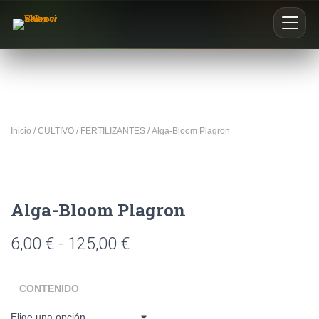
Inicio
Nosotros
Inicio
/
CULTIVO
/
FERTILIZANTES
/ Alga-Bloom Plagron
Blog
Buscar productos
Alga-Bloom Plagron
0
6,00
€
-
125,00
€
CONTENIDO