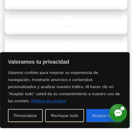
Tienda
Catálogo
Ayuda
Envíos
Devoluciones
Valoramos tu privacidad
Preguntas frecuentes
Usamos cookies para mejorar su experiencia de
Términos y condiciones
navegación, mostrarle anuncios o contenidos
Política de privacidad
personalizados y analizar nuestro tráfico. Al hacer clic en
“Aceptar todo” usted da su consentimiento a nuestro uso de
las cookies.
Política de cookies
Contacto
Personalizar
Rechazar todo
Aceptar todo
📍
Valencia, España
📞
+34 693 53 67 68