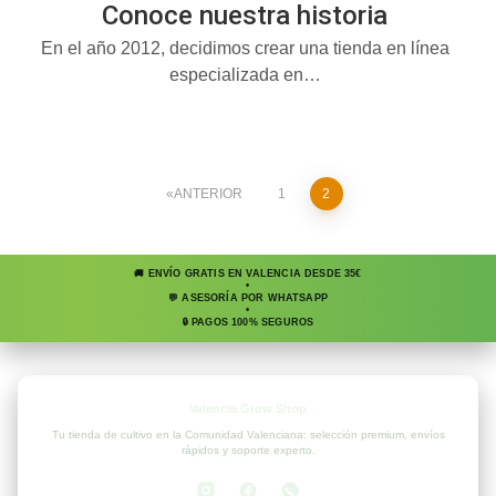
Conoce nuestra historia
En el año 2012, decidimos crear una tienda en línea
especializada en…
Leer más
ANTERIOR
1
2
🚚 ENVÍO GRATIS EN VALENCIA DESDE 35€
•
💬 ASESORÍA POR WHATSAPP
•
🔒 PAGOS 100% SEGUROS
Valencia Grow Shop
Tu tienda de cultivo en la Comunidad Valenciana: selección premium, envíos
rápidos y soporte experto.